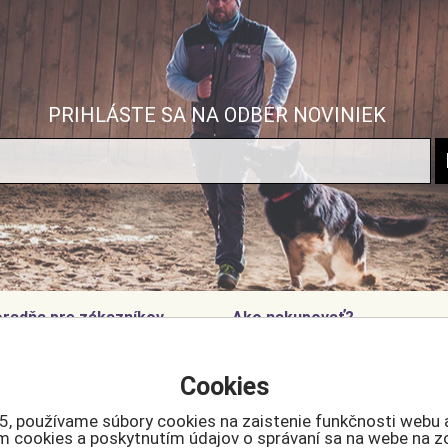
PRIHLÁSTE SA NA ODBER NOVINIEK
radňa pre zákazníkov
Ako nakupovať?
o nakupovať
Doprava a ceny
Cookies
čo sa registrovať?
Súbory cookies
luvné podmienky
5, používame súbory cookies na zaistenie funkčnosti webu 
klamácie
ním cookies a poskytnutím údajov o správaní sa na webe na z