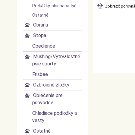
Prekážky, obiehaca tyč
Zobraziť porovn
Ostatné
Obrana
►
Stopa
►
Obedience
Mushing/Vytrvalostné
►
psie športy
Frisbee
Ozbrojené zložky
►
Oblečenie pre
►
psovodov
Chladiace podložky a
vesty
Ostatné
►