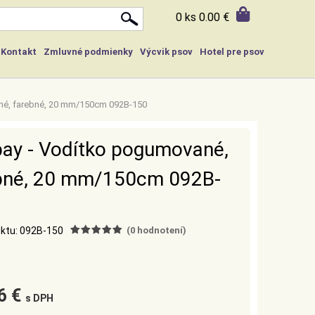
0 ks
0.00 €
Kontakt
Zmluvné podmienky
Výcvik psov
Hotel pre psov
né, farebné, 20 mm/150cm 092B-150
ay - Vodítko pogumované,
bné, 20 mm/150cm 092B-
ktu: 092B-150
(
0
hodnotení)
6 €
s DPH