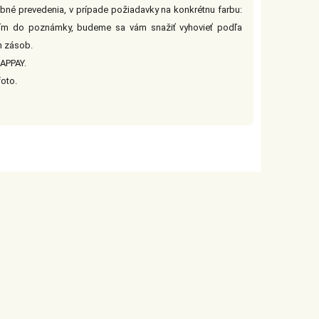
bné prevedenia, v prípade požiadavky na konkrétnu farbu:
sím do poznámky, budeme sa vám snažiť vyhovieť podľa
h zásob.
APPAY.
foto.