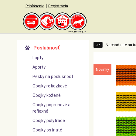
|
Prihlásenie
Registrácia
Nachádzate sa tu
Poslušnosť
▼
Lopty
Aporty
Novinky
Pešky na poslušnosť
Obojky retiazkové
Obojky kožené
Obojky popruhové a
reflexné
Obojky polytrace
Obojky ostnaté