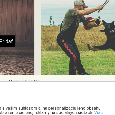
Možnosti platby
a s vaším súhlasom aj na personalizáciu jeho obsahu.
Možnosti dopravy
obrazenie cielenej reklamy na sociálnych sieťach.
Viac