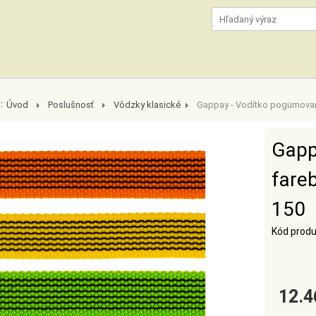
:
Úvod
Poslušnosť
Vôdzky klasické
Gappay - Vodítko pogumova
Gapp
fare
150
Kód produ
12.4