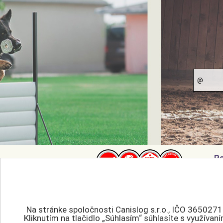
Po
Ak
0905 544 645
Pre
eshop@canislog.sk
Zm
Na stránke spoločnosti Canislog s.r.o., IČO 3650271
Re
Kliknutím na tlačidlo „Súhlasím“ súhlasíte s využíva
Všetky práva vyhradené.