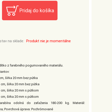
stav na sklade:
Produkt nie je momentálne
ítko z farebného pogumovaného materiálu.
iantov:
 cm, šírka 20 mm bez pútka
0 cm, šírka 20 mm bez pútka
0 cm, šírka 20 mm s pútkom
0 cm, šírka 20 mm s pútkom
arabína odolná do zaťaženia 180-200 kg. Materiál:
ina; Povrchová úprava: Pochrómované