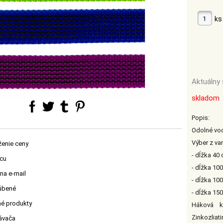
ks
Aktuálny 
skladom
Popis:
Odolné vod
Výber z var
ženie ceny
- dĺžka 40
jcu
- dĺžka 10
na e-mail
- dĺžka 10
ľúbené
- dĺžka 15
né produkty
Háková k
Zinkozliat
návača