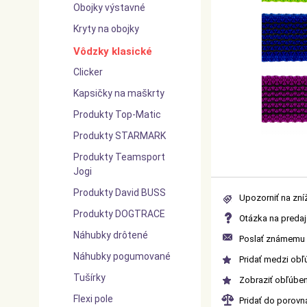
Obojky výstavné
Kryty na obojky
Vôdzky klasické
Clicker
Kapsičky na maškrty
Produkty Top-Matic
Produkty STARMARK
Produkty Teamsport
Jogi
Produkty David BUSS
Upozorniť na zní
Produkty DOGTRACE
Otázka na preda
Náhubky drôtené
Poslať známemu 
Náhubky pogumované
Pridať medzi ob
Tušírky
Zobraziť obľúbe
Flexi pole
Pridať do porov