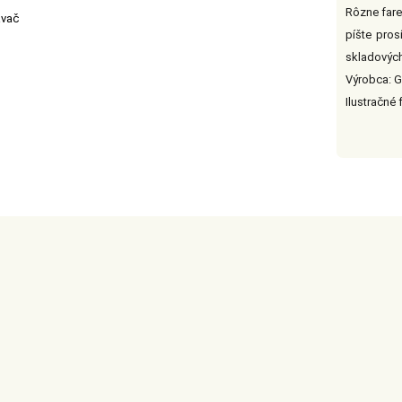
Rôzne fare
ávač
píšte pro
skladovýc
Výrobca: G
Ilustračné 