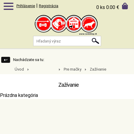
|
Prihlásenie
Registrácia
0 ks
0.00 €
Nachádzate sa tu:
Úvod
Pre mačky
Zažívanie
Aromaterapia
Zažívanie
Prázdna kategória