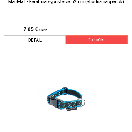
ManMat - karabína vypúšťacia 52mm (vhodná naopasok)
7.05 €
s DPH
DETAIL