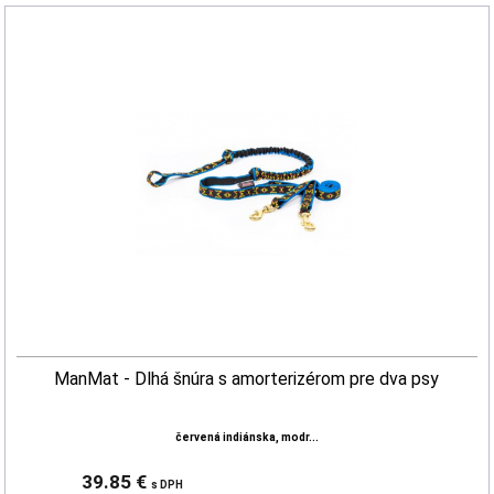
ManMat - Dlhá šnúra s amorterizérom pre dva psy
červená indiánska, modr...
39.85 €
s DPH