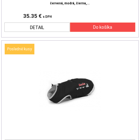
červená, modrá, čierna,...
35.35 €
s DPH
DETAIL
Posledné kusy