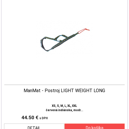
ManMat - Postroj LIGHT WEIGHT LONG
XS, S, M, L, XL, XXL
červená indiánska, modr...
44.50 €
s DPH
DETAIL