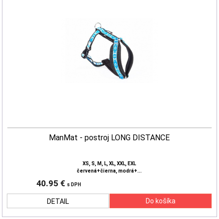
ManMat - postroj LONG DISTANCE
XS, S, M, L, XL, XXL, EXL
červená+čierna, modrá+...
40.95 €
s DPH
DETAIL