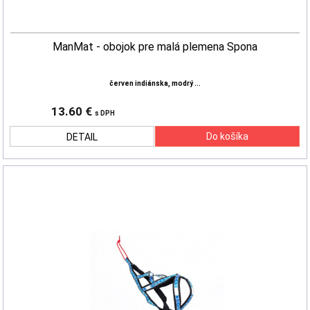
ManMat - obojok pre malá plemena Spona
červen indiánska, modrý ...
13.60 €
s DPH
DETAIL