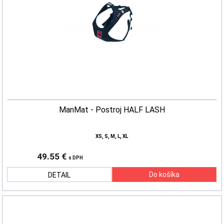
ManMat - Postroj HALF LASH
XS, S, M, L, XL
49.55 €
s DPH
DETAIL