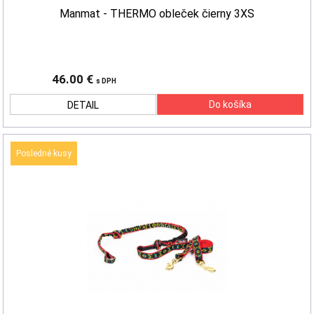
Manmat - THERMO obleček čierny 3XS
46.00 €
s DPH
DETAIL
Posledné kusy