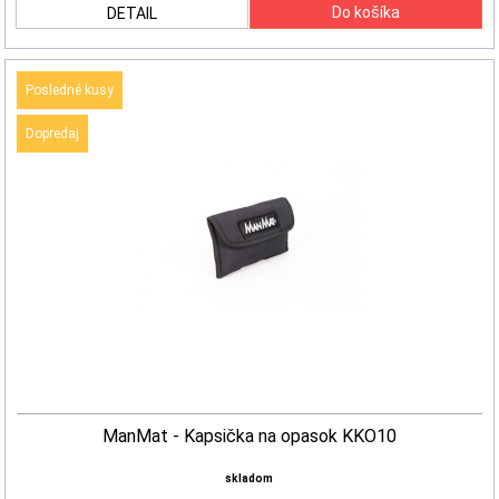
DETAIL
Posledné kusy
Dopredaj
ManMat - Kapsička na opasok KKO10
skladom