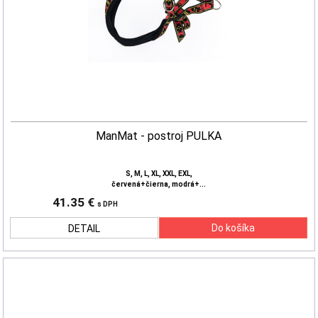
ManMat - postroj PULKA
S, M, L, XL, XXL, EXL,
červená+čierna, modrá+...
41.35 €
s DPH
DETAIL