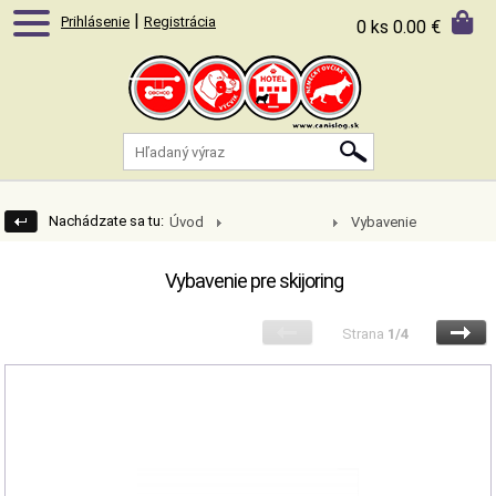
|
Prihlásenie
Registrácia
0 ks
0.00 €
Nachádzate sa tu:
Úvod
Vybavenie
Mushing/Vytrvalostné
pre skijoring
psie športy
Vybavenie pre skijoring
Strana
1/4