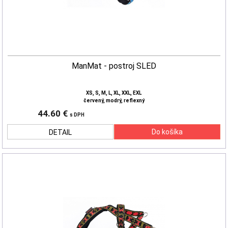
ManMat - postroj SLED
XS, S, M, L, XL, XXL, EXL
červený, modrý, reflexný
44.60 €
s DPH
DETAIL