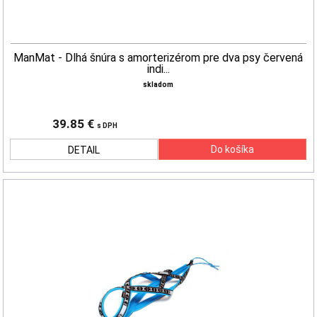
ManMat - Dlhá šnúra s amorterizérom pre dva psy červená
indi...
skladom
39.85 €
s DPH
DETAIL