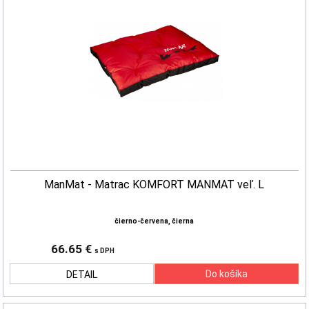
ManMat - Matrac KOMFORT MANMAT veľ. L
čierno-červena, čierna
66.65 €
s DPH
DETAIL