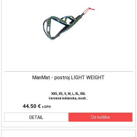
ManMat - postroj LIGHT WEIGHT
XXS, XS, S, M, L, XL, XXL
červená indiánska, modr...
44.50 €
s DPH
DETAIL