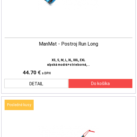
ManMat - Postroj Run Long
XS, S, M, L, XL, XXL, EXL
alpská modrá+strieborná,...
44.70 €
s DPH
DETAIL
Posledné kusy