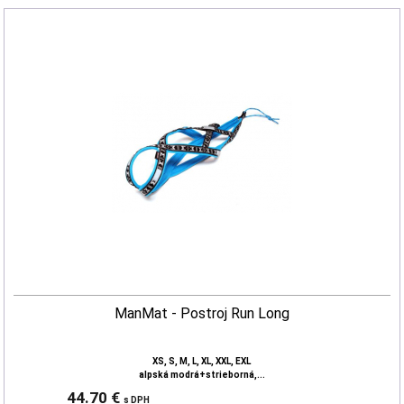
ManMat - Postroj Run Long
XS, S, M, L, XL, XXL, EXL
alpská modrá+strieborná,...
44.70 €
s DPH