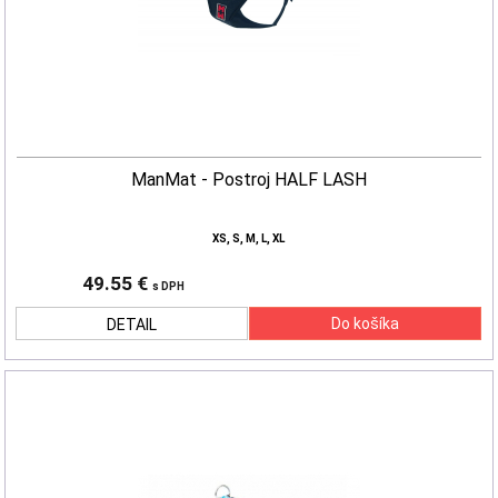
ManMat - Postroj HALF LASH
XS, S, M, L, XL
49.55 €
s DPH
DETAIL