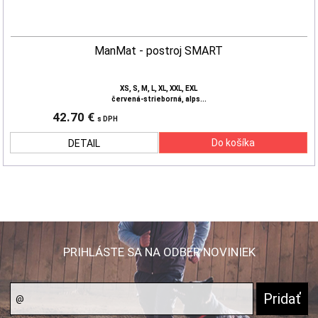
ManMat - postroj SMART
XS, S, M, L, XL, XXL, EXL
červená-strieborná, alps...
42.70 €
s DPH
DETAIL
PRIHLÁSTE SA NA ODBER NOVINIEK