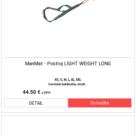
ManMat - Postroj LIGHT WEIGHT LONG
XS, S, M, L, XL, XXL
červená indiánska, modr...
44.50 €
s DPH
DETAIL