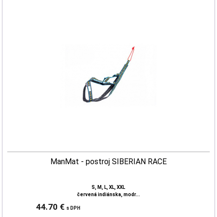
ManMat - postroj SIBERIAN RACE
S, M, L, XL, XXL
červená indiánska, modr...
44.70 €
s DPH