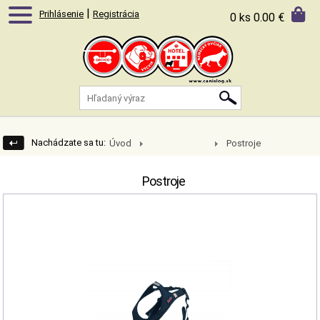
|
Prihlásenie
Registrácia
0 ks
0.00 €
Nachádzate sa tu:
Úvod
Postroje
Mushing/Vytrvalostné
psie športy
Postroje