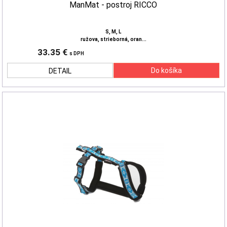
ManMat - postroj RICCO
S, M, L
ružova, strieborná, oran...
33.35 €
s DPH
DETAIL