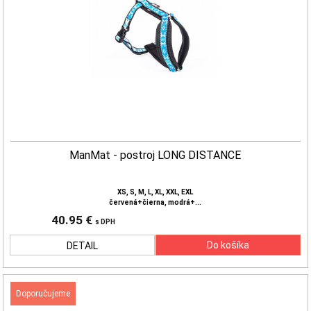
ManMat - postroj LONG DISTANCE
XS, S, M, L, XL, XXL, EXL
červená+čierna, modrá+...
40.95 €
s DPH
DETAIL
Doporučujeme