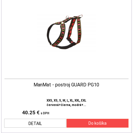
ManMat - postroj GUARD PG10
XXS, XS, S, M, L, XL, XXL, EXL
červená+čierna, modrá+...
40.25 €
s DPH
DETAIL