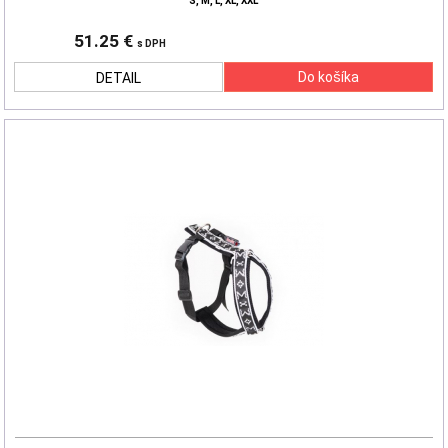
S, M, L, XL, XXL
51.25 €
s DPH
DETAIL