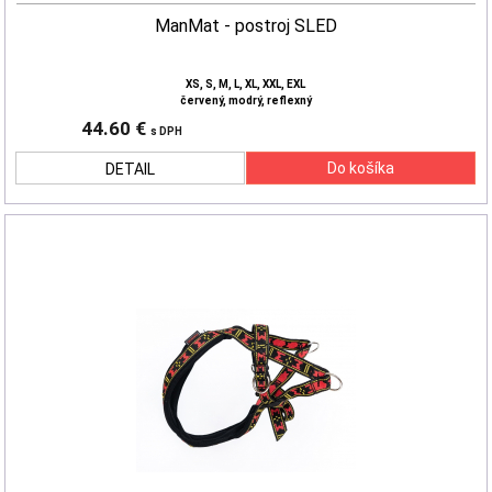
ManMat - postroj SLED
XS, S, M, L, XL, XXL, EXL
červený, modrý, reflexný
44.60 €
s DPH
DETAIL