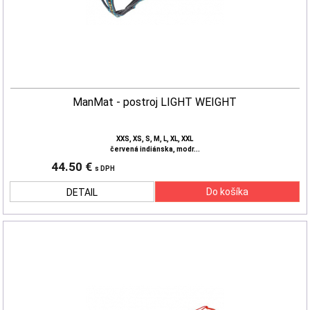
ManMat - postroj LIGHT WEIGHT
XXS, XS, S, M, L, XL, XXL
červená indiánska, modr...
44.50 €
s DPH
DETAIL