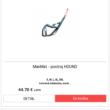
ManMat - postroj HOUND
S, M, L, XL, XXL
červená indiánska, modr...
44.70 €
s DPH
DETAIL