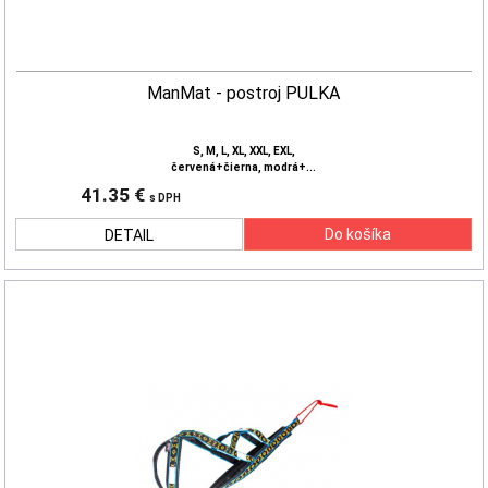
ManMat - postroj PULKA
S, M, L, XL, XXL, EXL,
červená+čierna, modrá+...
41.35 €
s DPH
DETAIL