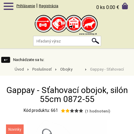
|
Prihlásenie
Registrácia
0 ks
0.00 €
Nachádzate sa tu:
Úvod
Poslušnosť
Obojky
Gappay - Sťahovací
popruhové a
obojok, silón 55cm
reflexné
0872-55
Gappay - Sťahovací obojok, silón
55cm 0872-55
Kód produktu: 661
(
1
hodnotení)
Novinky