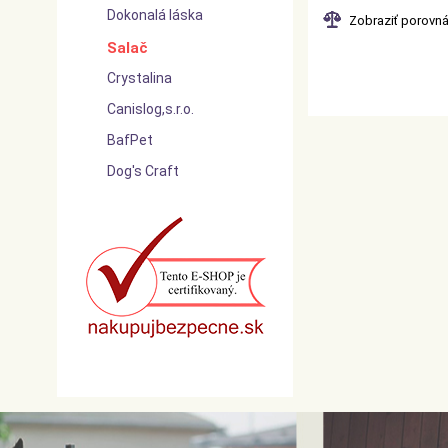
Dokonalá láska
Zobraziť porovn
Salač
Crystalina
Canislog,s.r.o.
BafPet
Dog's Craft