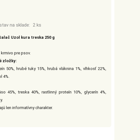
stav na sklade:
2 ks
k Salač Uzol kura treska 250 g
krmivo pre psov.
é zložky:
eín 50%, hrubé tuky 15%, hrubá vláknina 1%, vlhkosť 22%,
l 4%.
so 45%, treska 40%, rastlinný proteín 10%, glycerín 4%,
y.
jú len informatívny charakter.