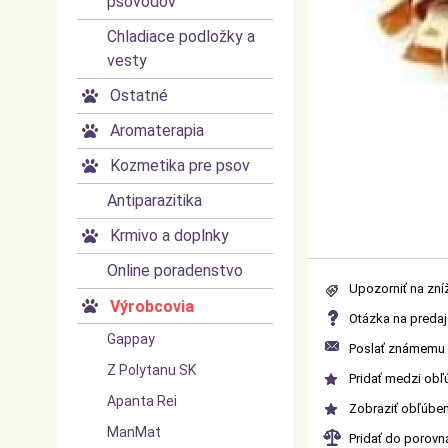
psovodov
Chladiace podložky a
vesty
Ostatné
►
Aromaterapia
►
Kozmetika pre psov
►
Antiparazitika
Krmivo a doplnky
►
Online poradenstvo
Upozorniť na zní
Výrobcovia
▼
Otázka na preda
Gappay
Poslať známemu 
Z Polytanu SK
Pridať medzi ob
Apanta Rei
Zobraziť obľúbe
ManMat
Pridať do porov