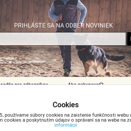
PRIHLÁSTE SA NA ODBER NOVINIEK
radňa pre zákazníkov
Ako nakupovať?
o nakupovať
Doprava a ceny
Cookies
čo sa registrovať?
Súbory cookies
luvné podmienky
5, používame súbory cookies na zaistenie funkčnosti webu 
klamácie
ním cookies a poskytnutím údajov o správaní sa na webe na z
informácií
klamačný formulár