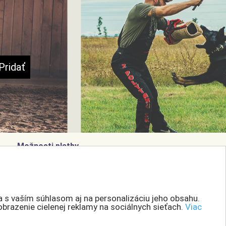
Možnosti platby
a s vaším súhlasom aj na personalizáciu jeho obsahu.
Možnosti dopravy
obrazenie cielenej reklamy na sociálnych sieťach.
Viac