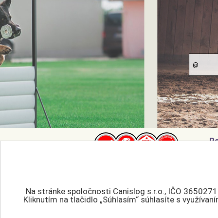
Po
Ak
0905 544 645
Pre
eshop@canislog.sk
Zm
Na stránke spoločnosti Canislog s.r.o., IČO 3650271
Re
Kliknutím na tlačidlo „Súhlasím“ súhlasíte s využíva
Všetky práva vyhradené.
Re
Canislog.sk © 2026