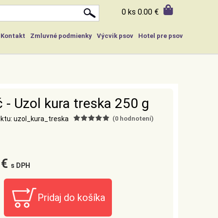
0 ks
0.00 €
Kontakt
Zmluvné podmienky
Výcvik psov
Hotel pre psov
 - Uzol kura treska 250 g
ktu: uzol_kura_treska
(
0
hodnotení)
 €
s DPH