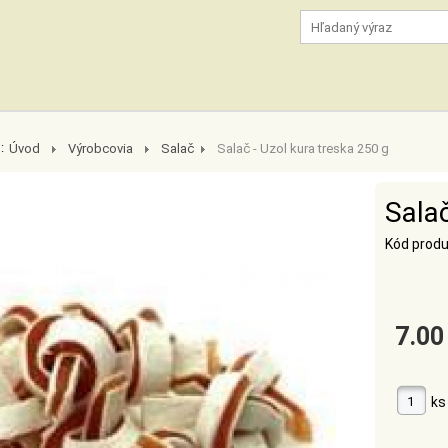
:
Úvod
Výrobcovia
Salač
Salač - Uzol kura treska 250 g
Salač
Kód produ
7.00
ks