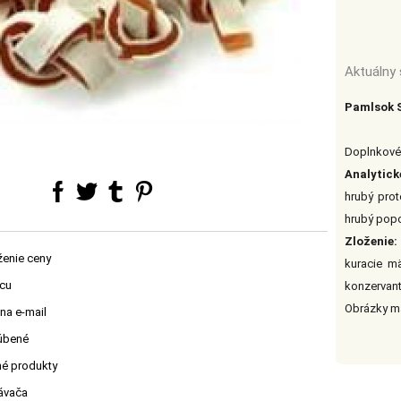
Aktuálny 
Pamlso
Doplnkové 
Analytick
hrubý prot
hrubý popo
Zloženie:
ženie ceny
kuracie mä
jcu
konzervant
Obrázky ma
na e-mail
ľúbené
né produkty
návača