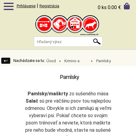
|
Prihlásenie
Registrácia
0 ks
0.00 €
Nachádzate sa tu:
Úvod
Krmivo a
Pamlsky
doplnky
Pamlsky
Pamlsky/maškrty
zo sušeného mäsa
Salač
sú pre väčšinu psov tou najlepšou
odmenou. Obvykle si ich zamilujú aj veľmi
vyberaví psi. Pokiaľ chcete so svojim
psom trénovať a neviete, ktorá maškrta
pre neho bude vhodná, stavte na sušené