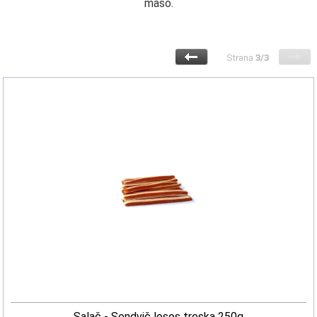
mäso.
Strana
3/3
Salač - Sendvič losos treska 250g