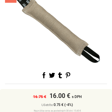
16.00 €
16.75 €
s DPH
0.75 €
(-4%)
Ušetríte
Najnižšia cena za posledných 30 dní: 15.45 €