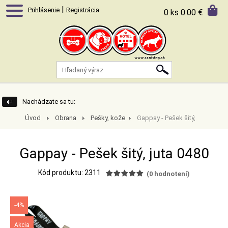
|
Prihlásenie
Registrácia
0 ks
0.00 €
Nachádzate sa tu:
Úvod
Obrana
Pešky, kože
Gappay - Pešek šitý,
juta 0480
Gappay - Pešek šitý, juta 0480
Kód produktu: 2311
(
0
hodnotení)
-4%
Akcia