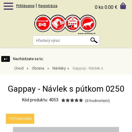
|
Prihlásenie
Registrácia
0 ks
0.00 €
Nachádzate sa tu:
Úvod
Obrana
Návleky
Gappay - Návlek s
pútkom 0250
Gappay - Návlek s pútkom 0250
Kód produktu: 4053
(
0
hodnotení)
TOP bestseller