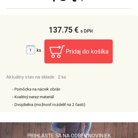
137.75 €
s DPH
ks
Aktuálny stav na sklade:
2 ks
- Pomôcka na nácvik obrán
- Kvalitný nerez materiál
- Dvojdielna (možnosť rozdeliť na 2 časti)
PRIHLÁSTE SA NA ODBER NOVINIEK