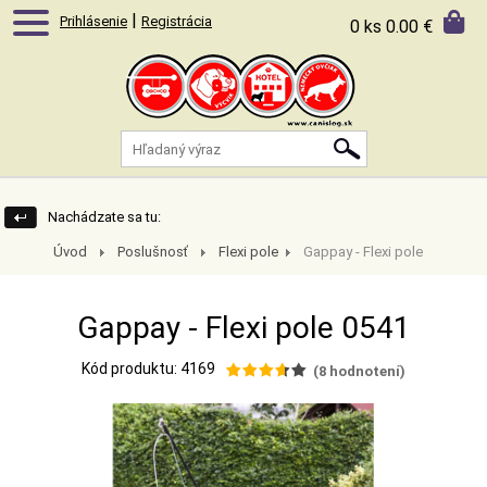
|
Prihlásenie
Registrácia
0 ks
0.00 €
Nachádzate sa tu:
Úvod
Poslušnosť
Flexi pole
Gappay - Flexi pole
0541
Gappay - Flexi pole 0541
Kód produktu: 4169
(
8
hodnotení)