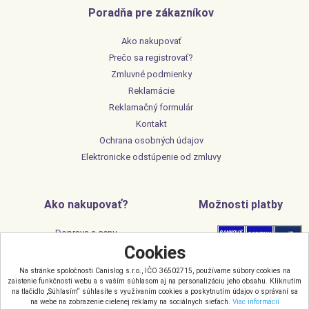
Poradňa pre zákazníkov
Ako nakupovať
Prečo sa registrovať?
Zmluvné podmienky
Reklamácie
Reklamačný formulár
Kontakt
Ochrana osobných údajov
Elektronicke odstúpenie od zmluvy
Ako nakupovať?
Možnosti platby
Doprava a ceny
Cookies
Súbory cookies
Na stránke spoločnosti Canislog s.r.o., IČO 36502715, používame súbory cookies na
Možnosti dopravy
zaistenie funkčnosti webu a s vaším súhlasom aj na personalizáciu jeho obsahu. Kliknutím
na tlačidlo „Súhlasím“ súhlasíte s využívaním cookies a poskytnutím údajov o správaní sa
na webe na zobrazenie cielenej reklamy na sociálnych sieťach.
Viac informácií